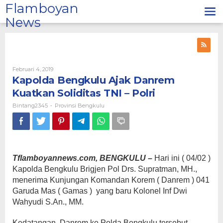
Lewati
Flamboyan
ke
News
konten
Oleh
Februari 4, 2019
Bintang2345
Kapolda Bengkulu Ajak Danrem
Kuatkan Soliditas TNI – Polri
Bintang2345
Provinsi Bengkulu
-
Tflamboyannews.com, BENGKULU –
Hari ini ( 04/02 )
Kapolda Bengkulu Brigjen Pol Drs. Supratman, MH.,
menerima Kunjungan Komandan Korem ( Danrem ) 041
Garuda Mas ( Gamas ) yang baru Kolonel Inf Dwi
Wahyudi S.An., MM.
Kedatangan Danrem ke Polda Bengkulu tersebut