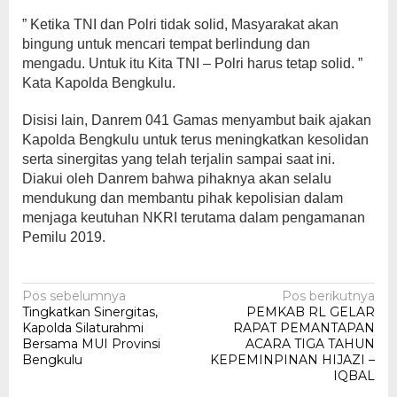
” Ketika TNI dan Polri tidak solid, Masyarakat akan
bingung untuk mencari tempat berlindung dan
mengadu. Untuk itu Kita TNI – Polri harus tetap solid. ”
Kata Kapolda Bengkulu.
Disisi lain, Danrem 041 Gamas menyambut baik ajakan
Kapolda Bengkulu untuk terus meningkatkan kesolidan
serta sinergitas yang telah terjalin sampai saat ini.
Diakui oleh Danrem bahwa pihaknya akan selalu
mendukung dan membantu pihak kepolisian dalam
menjaga keutuhan NKRI terutama dalam pengamanan
Pemilu 2019.
Navigasi
Pos sebelumnya
Pos berikutnya
Tingkatkan Sinergitas,
PEMKAB RL GELAR
pos
Kapolda Silaturahmi
RAPAT PEMANTAPAN
Bersama MUI Provinsi
ACARA TIGA TAHUN
Bengkulu
KEPEMINPINAN HIJAZI –
IQBAL