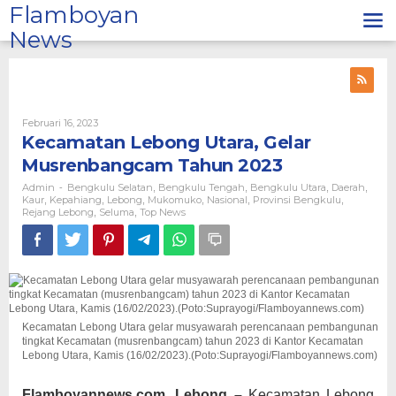
Lewati
Flamboyan
ke
News
konten
Oleh
Februari 16, 2023
Admin
Kecamatan Lebong Utara, Gelar
Musrenbangcam Tahun 2023
Admin
Bengkulu Selatan
Bengkulu Tengah
Bengkulu Utara
Daerah
-
,
,
,
,
Kaur
Kepahiang
Lebong
Mukomuko
Nasional
Provinsi Bengkulu
,
,
,
,
,
,
Rejang Lebong
Seluma
Top News
,
,
Kecamatan Lebong Utara gelar musyawarah perencanaan pembangunan
tingkat Kecamatan (musrenbangcam) tahun 2023 di Kantor Kecamatan
Lebong Utara, Kamis (16/02/2023).(Poto:Suprayogi/Flamboyannews.com)
Flamboyannews.com, Lebong –
Kecamatan Lebong