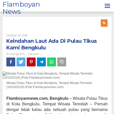
Lewati
Flamboyan
ke
News
konten
Oleh
Oktober 16, 2018
Bintang2345
Keindahan Laut Ada Di Pulau Tikus
Kami Bengkulu
Bintang2345
Hiburan
-
Wisata Pulau Tikus di Kota Bengkulu, Tempat Wisata Terindah,
(16/10/2018).(Poto:Flamboyannews.com)
Flamboyannews.com, Bengkulu –
Wisata Pulau Tikus
di Kota Bengkulu, Tempat Wisata Terindah – Pernah
dengar tidak kalau ada sebuah pulau yang bernama