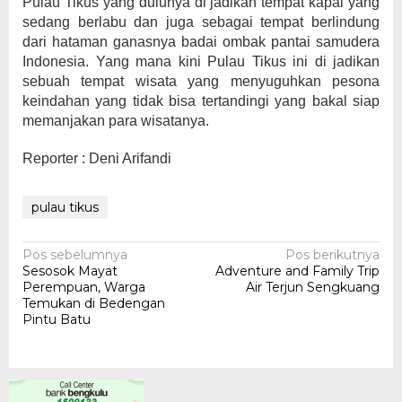
Pulau Tikus yang dulunya di jadikan tempat kapal yang
sedang berlabu dan juga sebagai tempat berlindung
dari hataman ganasnya badai ombak pantai samudera
Indonesia. Yang mana kini Pulau Tikus ini di jadikan
sebuah tempat wisata yang menyuguhkan pesona
keindahan yang tidak bisa tertandingi yang bakal siap
memanjakan para wisatanya.
Reporter : Deni Arifandi
pulau tikus
Navigasi
Pos sebelumnya
Pos berikutnya
Sesosok Mayat
Adventure and Family Trip
pos
Perempuan, Warga
Air Terjun Sengkuang
Temukan di Bedengan
Pintu Batu