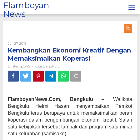
Lewati
Flamboyan
ke
News
konten
Oleh
Juli 27, 2019
Bintang2345
Kembangkan Ekonomi Kreatif Dengan
Memaksimalkan Koperasi
Bintang2345
Kota Bengkulu
-
FlamboyanNews.Com, Bengkulu
– Walikota
Bengkulu Helmi Hasan menyampaikan Pemkot
Bengkulu terus berupaya untuk memaksimalkan peran
koperasi dalam pengembangan ekonomi kreatif. Salah
satu kebijakan tersebut tampak dari program satu miliar
satu kelurahan (samisake).