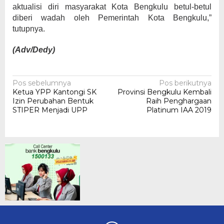
aktualisi diri masyarakat Kota Bengkulu betul-betul
diberi wadah oleh Pemerintah Kota Bengkulu,”
tutupnya.
(Adv/Dedy)
Navigasi
Pos sebelumnya
Pos berikutnya
Ketua YPP Kantongi SK
Provinsi Bengkulu Kembali
pos
Izin Perubahan Bentuk
Raih Penghargaan
STIPER Menjadi UPP
Platinum IAA 2019