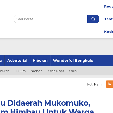
Reda
Tent
Kode
a
Advetorial
Hiburan
Wonderful Bengkulu
iburan
Hukum
Nasional
Olah Raga
Opini
Ikuti Kami
u Didaerah Mukomuko,
jam Himbau Untuk Warga