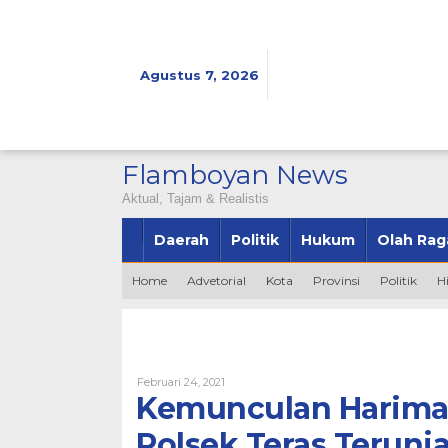
Lewati
ke
konten
Agustus 7, 2026
Flamboyan News
Aktual, Tajam & Realistis
Daerah
Politik
Hukum
Olah Rag
Home
Advetorial
Kota
Provinsi
Politik
H
Oleh
Februari 24, 2021
Admin
Kemunculan Harima
Polsek Teras Terun