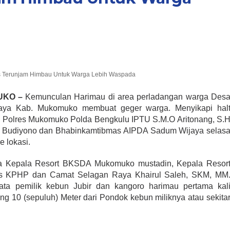
s Terunjam Himbau Untuk Warga Lebih Waspada
UKO –
Kemunculan Harimau di area perladangan warga Des
aya Kab. Mukomuko membuat geger warga. Menyikapi hal
m Polres Mukomuko Polda Bengkulu IPTU S.M.O Aritonang, S.
a Budiyono dan Bhabinkamtibmas AIPDA Sadum Wijaya selas
e lokasi.
ala Kepala Resort BKSDA Mukomuko mustadin, Kepala Resor
 KPHP dan Camat Selagan Raya Khairul Saleh, SKM, MM
ata pemilik kebun Jubir dan kangoro harimau pertama kal
ang 10 (sepuluh) Meter dari Pondok kebun miliknya atau sekita