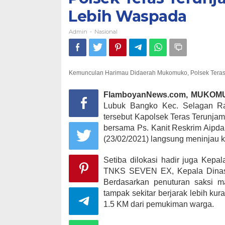
Lebih Waspada
Admin
Nasional
-
Kemunculan Harimau Didaerah Mukomuko, Polsek Tera
FlamboyanNews.com, MUKOM
Lubuk Bangko Kec. Selagan R
tersebut Kapolsek Teras Terunja
bersama Ps. Kanit Reskrim Aipd
(23/02/2021) langsung meninjau k
Setiba dilokasi hadir juga Kep
TNKS SEVEN EX, Kepala Dinas
Berdasarkan penuturan saksi m
tampak sekitar berjarak lebih kur
1.5 KM dari pemukiman warga.