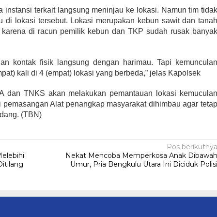
instansi terkait langsung meninjau ke lokasi. Namun tim tida
di lokasi tersebut. Lokasi merupakan kebun sawit dan tana
i karena di racun pemilik kebun dan TKP sudah rusak banya
ian kontak fisik langsung dengan harimau. Tapi kemuncula
t) kali di 4 (empat) lokasi yang berbeda,” jelas Kapolsek
A dan TNKS akan melakukan pemantauan lokasi kemucula
i pemasangan Alat penangkap masyarakat dihimbau agar teta
adang. (TBN)
Pos berikutny
elebihi
Nekat Mencoba Memperkosa Anak Dibawa
itilang
Umur, Pria Bengkulu Utara Ini Diciduk Polis