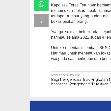
Kapolsek Teras Terunjam bersama 
menemukan bekas tapak Harimau 
terdapat rumput yang sudah mat
bekas pijakan orang.
“warga sekitar belum ada kejad
harimau selama 2021 sudah 4 (empa
Untuk sementara sembari BKSD
Harimau untuk menentukan lokas
waspada saat berkebun dan berl
Navigasi
Pos sebelumnya
Bagi Pengendara Truk Angkutan M
pos
Kapasitas, Pengendara Truk Akan D