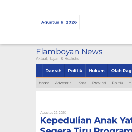
Lewati
ke
konten
Agustus 6, 2026
Flamboyan News
Aktual, Tajam & Realistis
Daerah
Politik
Hukum
Olah Rag
Home
Advetorial
Kota
Provinsi
Politik
H
Oleh
Agustus 22, 2020
Bintang2345
Kepedulian Anak Ya
Segera Tiru Progra