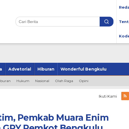
Reda
Tent
Kode
a
Advetorial
Hiburan
Wonderful Bengkulu
iburan
Hukum
Nasional
Olah Raga
Opini
Ikuti Kami
tim, Pemkab Muara Enim
m GPY Pemkot Bengkulu