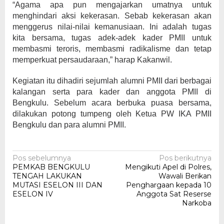
“Agama apa pun mengajarkan umatnya untuk
menghindari aksi kekerasan. Sebab kekerasan akan
menggerus nilai-nilai kemanusiaan. Ini adalah tugas
kita bersama, tugas adek-adek kader PMII untuk
membasmi teroris, membasmi radikalisme dan tetap
memperkuat persaudaraan,” harap Kakanwil.
Kegiatan itu dihadiri sejumlah alumni PMII dari berbagai
kalangan serta para kader dan anggota PMII di
Bengkulu. Sebelum acara berbuka puasa bersama,
dilakukan potong tumpeng oleh Ketua PW IKA PMII
Bengkulu dan para alumni PMII.
Navigasi
Pos sebelumnya
Pos berikutnya
PEMKAB BENGKULU
Mengikuti Apel di Polres,
pos
TENGAH LAKUKAN
Wawali Berikan
MUTASI ESELON III DAN
Penghargaan kepada 10
ESELON IV
Anggota Sat Reserse
Narkoba