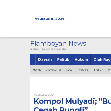
Lewati
ke
konten
Agustus 8, 2026
Flamboyan News
Aktual, Tajam & Realistis
Daerah
Politik
Hukum
Olah Rag
Home
Advetorial
Kota
Provinsi
Politik
H
Oleh
Agustus 2, 2019
Bintang2345
Kompol Mulyadi; “Bu
Cegah Pungli”