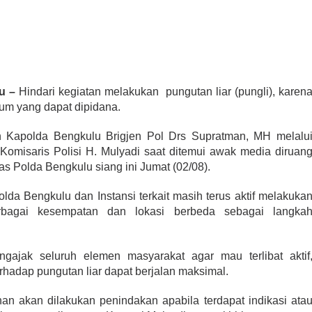
u –
Hindari kegiatan melakukan pungutan liar (pungli), karen
um yang dapat dipidana.
n Kapolda Bengkulu Brigjen Pol Drs Supratman, MH melalu
omisaris Polisi H. Mulyadi saat ditemui awak media diruan
 Polda Bengkulu siang ini Jumat (02/08).
olda Bengkulu dan Instansi terkait masih terus aktif melakuka
erbagai kesempatan dan lokasi berbeda sebagai langka
ajak seluruh elemen masyarakat agar mau terlibat aktif
hadap pungutan liar dapat berjalan maksimal.
n akan dilakukan penindakan apabila terdapat indikasi ata