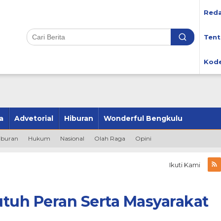
Reda
Tent
Kode
a
Advetorial
Hiburan
Wonderful Bengkulu
iburan
Hukum
Nasional
Olah Raga
Opini
Ikuti Kami
tuh Peran Serta Masyarakat