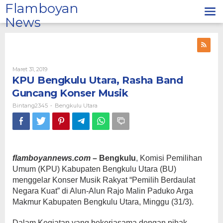
Lewati
Flamboyan
ke
News
konten
Oleh
Maret 31, 2019
Bintang2345
KPU Bengkulu Utara, Rasha Band
Guncang Konser Musik
Bintang2345
Bengkulu Utara
-
flamboyannews.com
– Bengkulu
, Komisi Pemilihan
Umum (KPU) Kabupaten Bengkulu Utara (BU)
menggelar Konser Musik Rakyat “Pemilih Berdaulat
Negara Kuat” di Alun-Alun Rajo Malin Paduko Arga
Makmur Kabupaten Bengkulu Utara, Minggu (31/3).
Dalam Kegiatan yang bekerjasama dengan pihak