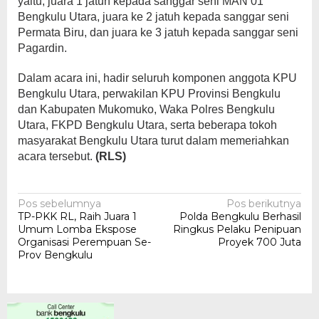
yaitu, juara 1 jatuh kepada sanggar seni MAN 01
Bengkulu Utara, juara ke 2 jatuh kepada sanggar seni
Permata Biru, dan juara ke 3 jatuh kepada sanggar seni
Pagardin.
Dalam acara ini, hadir seluruh komponen anggota KPU
Bengkulu Utara, perwakilan KPU Provinsi Bengkulu
dan Kabupaten Mukomuko, Waka Polres Bengkulu
Utara, FKPD Bengkulu Utara, serta beberapa tokoh
masyarakat Bengkulu Utara turut dalam memeriahkan
acara tersebut.
(RLS)
Navigasi
Pos sebelumnya
Pos berikutnya
TP-PKK RL, Raih Juara 1
Polda Bengkulu Berhasil
pos
Umum Lomba Ekspose
Ringkus Pelaku Penipuan
Organisasi Perempuan Se-
Proyek 700 Juta
Prov Bengkulu