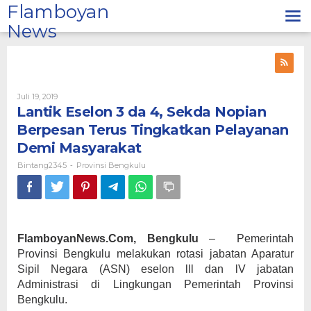
Lewati
Flamboyan
ke
News
konten
Oleh
Juli 19, 2019
Bintang2345
Lantik Eselon 3 da 4, Sekda Nopian
Berpesan Terus Tingkatkan Pelayanan
Demi Masyarakat
Bintang2345
Provinsi Bengkulu
-
FlamboyanNews.Com, Bengkulu
– Pemerintah
Provinsi Bengkulu melakukan rotasi jabatan Aparatur
Sipil Negara (ASN) eselon lll dan lV jabatan
Administrasi di Lingkungan Pemerintah Provinsi
Bengkulu.