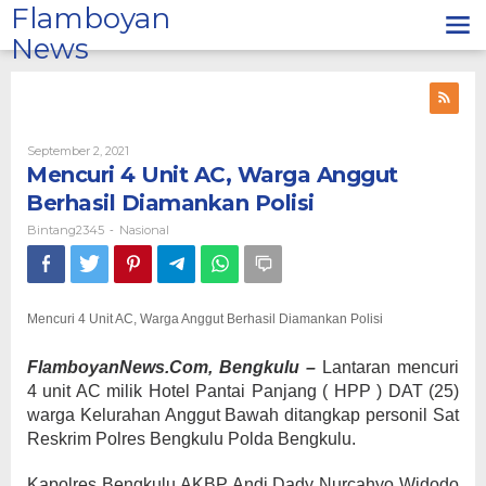
Lewati
Flamboyan
ke
News
konten
Oleh
September 2, 2021
Bintang2345
Mencuri 4 Unit AC, Warga Anggut
Berhasil Diamankan Polisi
Bintang2345
Nasional
-
Mencuri 4 Unit AC, Warga Anggut Berhasil Diamankan Polisi
FlamboyanNews.Com, Bengkulu –
Lantaran mencuri
4 unit AC milik Hotel Pantai Panjang ( HPP ) DAT (25)
warga Kelurahan Anggut Bawah ditangkap personil Sat
Reskrim Polres Bengkulu Polda Bengkulu.
Kapolres Bengkulu AKBP Andi Dady Nurcahyo Widodo