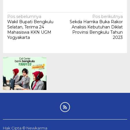
Navigasi
Pos sebelumnya
Pos berikutnya
Wakil Bupati Bengkulu
Sekda Hamka Buka Rakor
pos
Selatan, Terima 24
Analisis Kebutuhan Diklat
Mahasiswa KKN UGM
Provinsi Bengkulu Tahun
Yogyakarta
2023
Hak Cipta © Newkarma