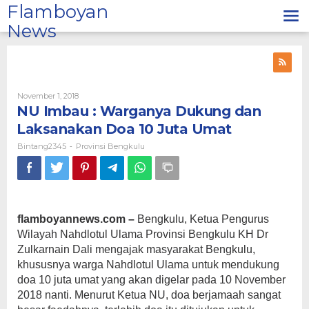
Lewati
Flamboyan
ke
News
konten
Oleh
November 1, 2018
Bintang2345
NU Imbau : Warganya Dukung dan
Laksanakan Doa 10 Juta Umat
Bintang2345
Provinsi Bengkulu
-
flamboyannews.com –
Bengkulu, Ketua Pengurus
Wilayah Nahdlotul Ulama Provinsi Bengkulu KH Dr
Zulkarnain Dali mengajak masyarakat Bengkulu,
khususnya warga Nahdlotul Ulama untuk mendukung
doa 10 juta umat yang akan digelar pada 10 November
2018 nanti. Menurut Ketua NU, doa berjamaah sangat