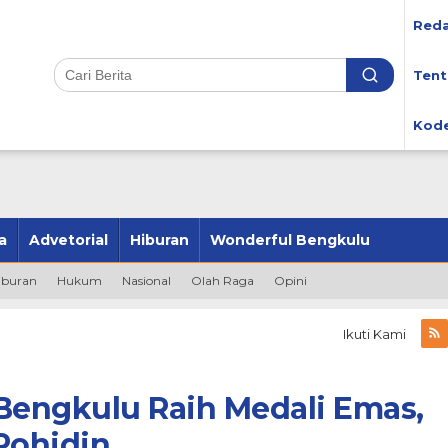
Reda
Tent
Kode
a
Advetorial
Hiburan
Wonderful Bengkulu
iburan
Hukum
Nasional
Olah Raga
Opini
Ikuti Kami
Bengkulu Raih Medali Emas,
Rohidin