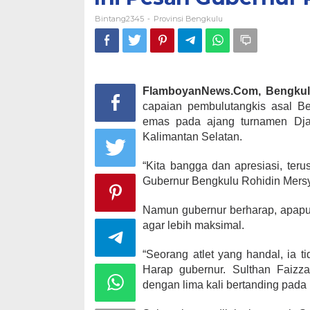
Bintang2345
Provinsi Bengkulu
-
FlamboyanNews.Com, Bengkul
capaian pembulutangkis asal Be
emas pada ajang turnamen Djar
Kalimantan Selatan.
“Kita bangga dan apresiasi, teru
Gubernur Bengkulu Rohidin Mersya
Namun gubernur berharap, apapun 
agar lebih maksimal.
“Seorang atlet yang handal, ia ti
Harap gubernur. Sulthan Faizza 
dengan lima kali bertanding pada