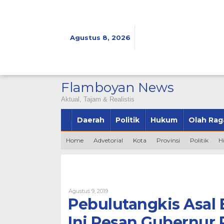
Lewati
ke
konten
Agustus 8, 2026
Flamboyan News
Aktual, Tajam & Realistis
Daerah
Politik
Hukum
Olah Rag
Home
Advetorial
Kota
Provinsi
Politik
H
Oleh
Agustus 9, 2019
Bintang2345
Pebulutangkis Asal 
Ini Pesan Gubernur 