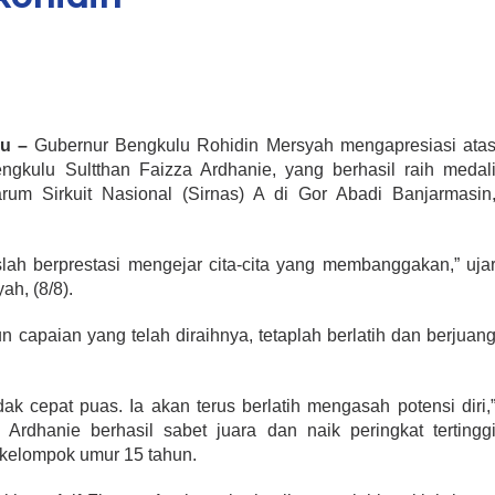
u –
Gubernur Bengkulu Rohidin Mersyah mengapresiasi ata
ngkulu Sultthan Faizza Ardhanie, yang berhasil raih medal
um Sirkuit Nasional (Sirnas) A di Gor Abadi Banjarmasin
slah berprestasi mengejar cita-cita yang membanggakan,” uja
h, (8/8).
capaian yang telah diraihnya, tetaplah berlatih dan berjuan
dak cepat puas. Ia akan terus berlatih mengasah potensi diri,
Ardhanie berhasil sabet juara dan naik peringkat tertingg
 kelompok umur 15 tahun.