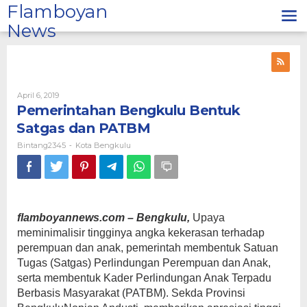
Lewati
Flamboyan
ke
News
konten
Oleh
April 6, 2019
Bintang2345
Pemerintahan Bengkulu Bentuk
Satgas dan PATBM
Bintang2345
Kota Bengkulu
-
flamboyannews.com – Bengkulu,
Upaya
meminimalisir tingginya angka kekerasan terhadap
perempuan dan anak, pemerintah membentuk Satuan
Tugas (Satgas) Perlindungan Perempuan dan Anak,
serta membentuk Kader Perlindungan Anak Terpadu
Berbasis Masyarakat (PATBM). Sekda Provinsi