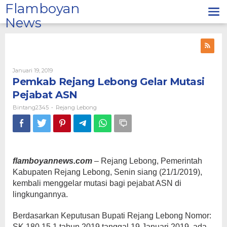
Lewati
Flamboyan
ke
News
konten
Oleh
Januari 19, 2019
Bintang2345
Pemkab Rejang Lebong Gelar Mutasi
Pejabat ASN
Bintang2345
Rejang Lebong
-
flamboyannews.com
– Rejang Lebong, Pemerintah
Kabupaten Rejang Lebong, Senin siang (21/1/2019),
kembali menggelar mutasi bagi pejabat ASN di
lingkungannya.
Berdasarkan Keputusan Bupati Rejang Lebong Nomor:
SK.180.15.1 tahun 2019 tanggal 19 Januari 2019, ada