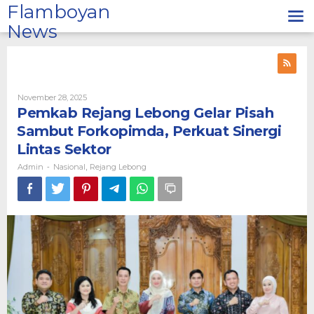
Lewati
Flamboyan
ke
News
konten
Oleh
November 28, 2025
Admin
Pemkab Rejang Lebong Gelar Pisah
Sambut Forkopimda, Perkuat Sinergi
Lintas Sektor
Admin
Nasional
Rejang Lebong
-
,