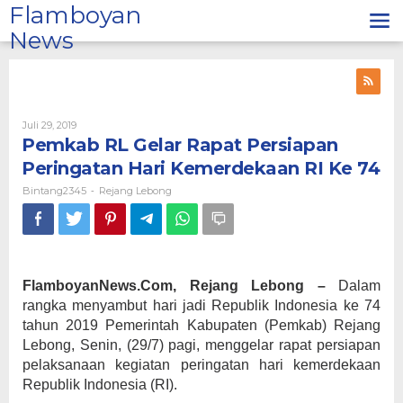
Lewati
Flamboyan
ke
News
konten
Oleh
Juli 29, 2019
Bintang2345
Pemkab RL Gelar Rapat Persiapan
Peringatan Hari Kemerdekaan RI Ke 74
Bintang2345
Rejang Lebong
-
FlamboyanNews.Com, Rejang Lebong –
Dalam
rangka menyambut hari jadi Republik Indonesia ke 74
tahun 2019 Pemerintah Kabupaten (Pemkab) Rejang
Lebong, Senin, (29/7) pagi, menggelar rapat persiapan
pelaksanaan kegiatan peringatan hari kemerdekaan
Republik Indonesia (RI).