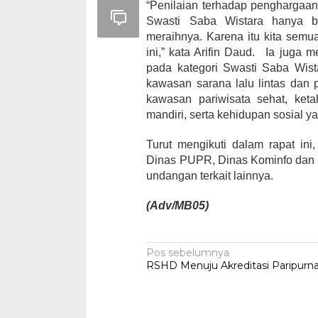
“Penilaian terhadap penghargaan
Swasti Saba Wistara hanya b
meraihnya. Karena itu kita sem
ini,” kata Arifin Daud.
Ia juga m
pada kategori Swasti Saba Wist
kawasan sarana lalu lintas dan p
kawasan pariwisata sehat, ket
mandiri, serta kehidupan sosial y
Turut mengikuti dalam rapat in
Dinas PUPR, Dinas Kominfo dan
undangan terkait lainnya.
(Adv/MB05)
Navigasi
Pos sebelumnya
RSHD Menuju Akreditasi Paripurn
pos