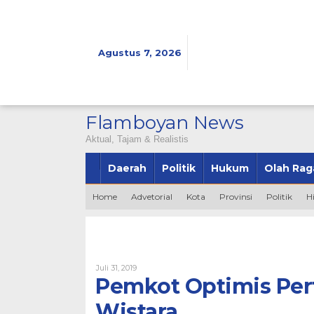
Lewati
ke
konten
Agustus 7, 2026
Flamboyan News
Aktual, Tajam & Realistis
Daerah
Politik
Hukum
Olah Rag
Home
Advetorial
Kota
Provinsi
Politik
H
Oleh
Juli 31, 2019
Bintang2345
Pemkot Optimis Per
Wistara