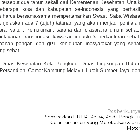
 tersebut dua tahun sekali dari Kementerian Kesehatan. Untu
eberapa kota dan kabupaten se-Indonesia yang berhasi
ua harus bersama-sama mempertahankan Swasti Saba Wistar
enjelaskan ada 7 (tujuh) tatanan yang akan menjadi penilaia
ara, yaitu : Pemukiman, sarana dan prasarana umum sehat
elayanan transportasi, kawasan industri & perkantoran sehat
ahanan pangan dan gizi, kehidupan masyarakat yang seha
ang sehat.
i, Dinas Kesehatan Kota Bengkulu, Dinas Lingkungan Hidup
 Persandian, Camat Kampung Melayu, Lurah Sumber
Jaya
, da
Pos berikutny
a
Semarakkan HUT RI Ke-74, Polda Bengkul
Gelar Turnamen Song Merebutkan 3 Uni
Moto