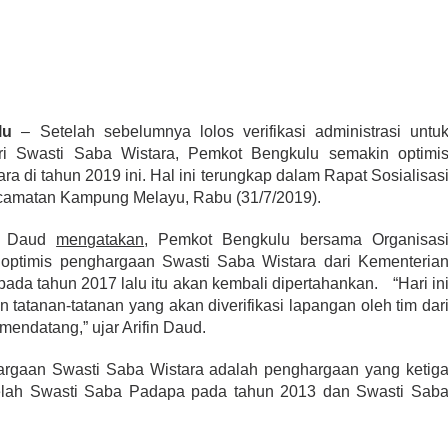
lu
– Setelah sebelumnya lolos verifikasi administrasi untu
ri Swasti Saba Wistara, Pemkot Bengkulu semakin optimi
a di tahun 2019 ini. Hal ini terungkap dalam Rapat Sosialisas
camatan Kampung Melayu, Rabu (31/7/2019).
in Daud
mengatakan
, Pemkot Bengkulu bersama Organisas
 optimis penghargaan Swasti Saba Wistara dari Kementeria
pada tahun 2017 lalu itu akan kembali dipertahankan.
“Hari in
pan tatanan-tatanan yang akan diverifikasi lapangan oleh tim dar
mendatang,” ujar Arifin Daud.
argaan Swasti Saba Wistara adalah penghargaan yang ketig
telah Swasti Saba Padapa pada tahun 2013 dan Swasti Sab