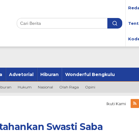
Reda
Tent
Kode
a
Advetorial
Hiburan
Wonderful Bengkulu
iburan
Hukum
Nasional
Olah Raga
Opini
Ikuti Kami
tahankan Swasti Saba