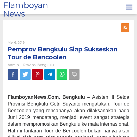
Lewati
Flamboyan
ke
News
konten
Oleh
Mei 6, 2019
Admin
Pemprov Bengkulu Siap Sukseskan
Tour de Bencoolen
Admin
Provinsi Bengkulu
-
FlamboyanNews.Com, Bengkulu –
Asisten III Setda
Provinsi Bengkulu Gotri Suyanto mengatakan, Tour de
Bencoolen yang rencananya akan dilaksanakan pada
Juni 2019 mendatang, menjadi event sangat strategis
dalam mempromosikan Bengkulu ke mata Internasional.
Hal ini lantaran Tour de Bencoolen bukan hanya akan