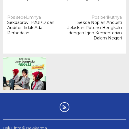
Navigasi
Pos sebelumnya
Pos berikutnya
Sekdaprov: P2UPD dan
Sekda Nopian Andusti
pos
Auditor Tidak Ada
Jelaskan Potensi Bengkulu
Perbedaan
dengan Irjen Kementerian
Dalam Negeri
Hak Cipta © Newkarma