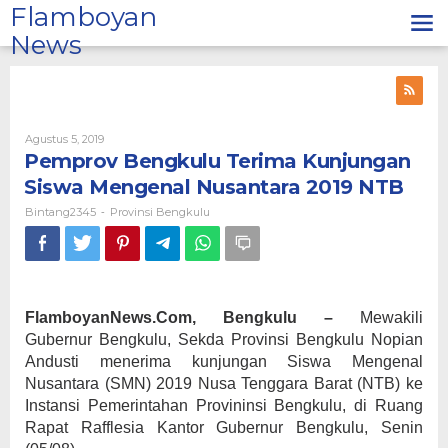
Lewati
Flamboyan
ke
News
konten
Oleh
Agustus 5, 2019
Bintang2345
Pemprov Bengkulu Terima Kunjungan
Siswa Mengenal Nusantara 2019 NTB
Bintang2345
Provinsi Bengkulu
-
FlamboyanNews.Com, Bengkulu –
Mewakili
Gubernur Bengkulu, Sekda Provinsi Bengkulu Nopian
Andusti menerima kunjungan Siswa Mengenal
Nusantara (SMN) 2019 Nusa Tenggara Barat (NTB) ke
Instansi Pemerintahan Provininsi Bengkulu, di Ruang
Rapat Rafflesia Kantor Gubernur Bengkulu, Senin