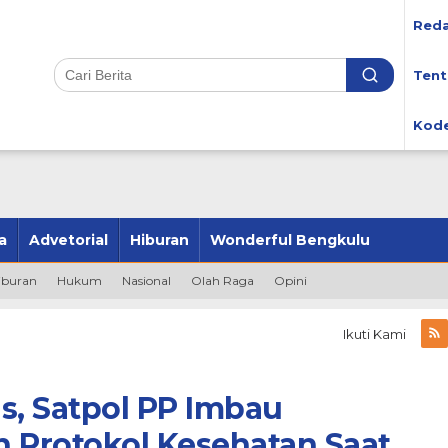
Reda
Tent
Kode
a
Advetorial
Hiburan
Wonderful Bengkulu
iburan
Hukum
Nasional
Olah Raga
Opini
Ikuti Kami
, Satpol PP Imbau
 Protokol Kesehatan Saat