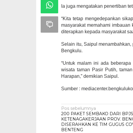
Ia juga mengatakan penertiban t
“Kita tetap mengedepankan sikap
masyarakat memahami imbauan ki
diterapkan kepada masyarakat saat
Selain itu, Saipul menambahkan, p
Bengkulu.
“Untuk malam ini ada beberapa 
wisata taman Pasir Putih, tama
Harapan,” demikian Saipul.
Sumber : mediacenter.bengkulukot
Navigasi
Pos sebelumnya
200 PAKET SEMBAKO DARI BPJ
pos
KETENAGAKERJAAN PROV. BEN
DISERAHKAN KE TIM GUGUS COV
BENTENG