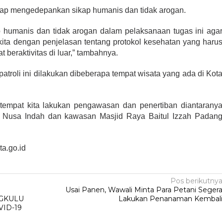
etap mengedepankan sikap humanis dan tidak arogan.
 humanis dan tidak arogan dalam pelaksanaan tugas ini aga
ta dengan penjelasan tentang protokol kesehatan yang haru
 beraktivitas di luar,” tambahnya.
atroli ini dilakukan dibeberapa tempat wisata yang ada di Kot
tempat kita lakukan pengawasan dan penertiban diantarany
n Nusa Indah dan kawasan Masjid Raya Baitul Izzah Padan
a.go.id
Pos berikutny
S
Usai Panen, Wawali Minta Para Petani Seger
GKULU
Lakukan Penanaman Kembal
ID-19