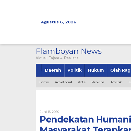
Lewati
ke
konten
Agustus 6, 2026
Flamboyan News
Aktual, Tajam & Realistis
Daerah
Politik
Hukum
Olah Rag
Home
Advetorial
Kota
Provinsi
Politik
H
Oleh
Juni 16, 2020
Bintang2345
Pendekatan Humanis
Masyarakat Terapkan