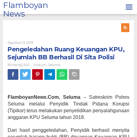
Lewati
Flamboyan
ke
News
konten
Oleh
Agustus 13, 2019
Bintang2345
Pengeledahan Ruang Keuangan KPU,
Sejumlah BB Berhasil Di Sita Polisi
Bintang2345
Hukum
Seluma
-
,
FlamboyanNews.Com, Seluma
– Satreskrim Polres
Seluma melalui Penyidik Tindak Pidana Korupsi
(Tipikor) terus melakukan penyelidikan penyalahgunaan
anggaran KPU Seluma tahun 2018.
Dari hasil penggeledahan, Penyidik berhasil menyita
sejumlah barang bukti (BB) diruangan Keuangan KPU