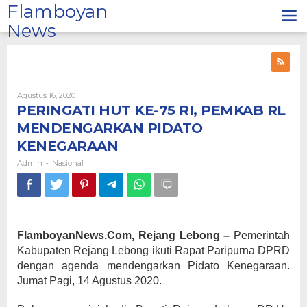
Lewati
Flamboyan
ke
News
konten
Oleh
Agustus 16, 2020
Admin
PERINGATI HUT KE-75 RI, PEMKAB RL
MENDENGARKAN PIDATO
KENEGARAAN
Admin
Nasional
-
FlamboyanNews.Com, Rejang Lebong –
Pemerintah
Kabupaten Rejang Lebong ikuti Rapat Paripurna DPRD
dengan agenda mendengarkan Pidato Kenegaraan.
Jumat Pagi, 14 Agustus 2020.