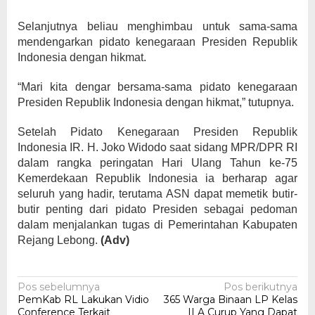
Selanjutnya beliau menghimbau untuk sama-sama
mendengarkan pidato kenegaraan Presiden Republik
Indonesia dengan hikmat.
“Mari kita dengar bersama-sama pidato kenegaraan
Presiden Republik Indonesia dengan hikmat,” tutupnya.
Setelah Pidato Kenegaraan Presiden Republik
Indonesia IR. H. Joko Widodo saat sidang MPR/DPR RI
dalam rangka peringatan Hari Ulang Tahun ke-75
Kemerdekaan Republik Indonesia ia berharap agar
seluruh yang hadir, terutama ASN dapat memetik butir-
butir penting dari pidato Presiden sebagai pedoman
dalam menjalankan tugas di Pemerintahan Kabupaten
Rejang Lebong.
(Adv)
Navigasi
Pos sebelumnya
Pos berikutnya
PemKab RL Lakukan Vidio
365 Warga Binaan LP Kelas
pos
Conference Terkait
II A Curup Yang Dapat