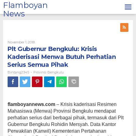
Lewati
Flamboyan
ke
News
konten
Oleh
November 1, 2018
Bintang2345
Plt Gubernur Bengkulu: Krisis
Kaderisasi Menwa Butuh Perhatian
Serius Semua Pihak
Bintang2345
Provinsi Bengkulu
-
flamboyannews.com
– Krisis kaderisasi Resimen
Mahasiswa (Menwa) Provinsi Bengkulu mendapat
perhatian serius dari berbagai pihak, termasuk dari Plt
Gubernur Bengkulu Rohidin Mersyah. Data Kantor
Perwakilan (Kanwil) Kementerian Pertahanan