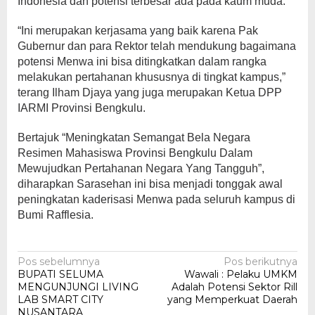
Indonesia dan potensi terbesar ada pada kaum muda.
“Ini merupakan kerjasama yang baik karena Pak
Gubernur dan para Rektor telah mendukung bagaimana
potensi Menwa ini bisa ditingkatkan dalam rangka
melakukan pertahanan khususnya di tingkat kampus,”
terang Ilham Djaya yang juga merupakan Ketua DPP
IARMI Provinsi Bengkulu.
Bertajuk “Meningkatan Semangat Bela Negara
Resimen Mahasiswa Provinsi Bengkulu Dalam
Mewujudkan Pertahanan Negara Yang Tangguh”,
diharapkan Sarasehan ini bisa menjadi tonggak awal
peningkatan kaderisasi Menwa pada seluruh kampus di
Bumi Rafflesia.
Navigasi
Pos sebelumnya
Pos berikutnya
BUPATI SELUMA
Wawali : Pelaku UMKM
pos
MENGUNJUNGI LIVING
Adalah Potensi Sektor Rill
LAB SMART CITY
yang Memperkuat Daerah
NUSANTARA