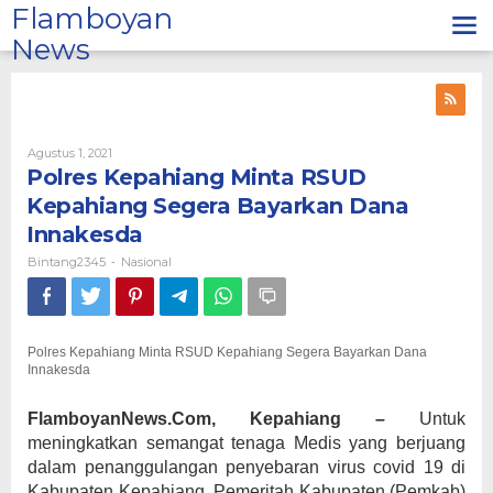
Lewati
Flamboyan
ke
News
konten
Oleh
Agustus 1, 2021
Bintang2345
Polres Kepahiang Minta RSUD
Kepahiang Segera Bayarkan Dana
Innakesda
Bintang2345
Nasional
-
Polres Kepahiang Minta RSUD Kepahiang Segera Bayarkan Dana
Innakesda
FlamboyanNews.Com, Kepahiang
–
Untuk
meningkatkan semangat tenaga Medis yang berjuang
dalam penanggulangan penyebaran virus covid 19 di
Kabupaten Kepahiang, Pemeritah Kabupaten (Pemkab)