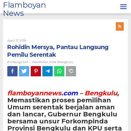
Lewati
Flamboyan
ke
News
konten
Oleh
April 17, 2019
Bintang2345
Rohidin Mersya, Pantau Langsung
Pemilu Serentak
Bintang2345
Advetorial
Kota Bengkulu
-
,
flamboyannews
.com
–
Bengkulu
,
Memastikan proses pemilihan
Umum serentak berjalan aman
dan lancar, Gubernur Bengkulu
bersama unsur Forkompinda
Provinsi Bengkulu dan KPU serta