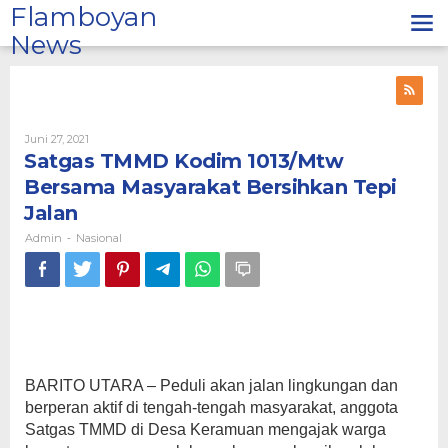
Lewati
Flamboyan
ke
News
konten
Oleh
Juni 27, 2021
Admin
Satgas TMMD Kodim 1013/Mtw
Bersama Masyarakat Bersihkan Tepi
Jalan
Admin
Nasional
-
BARITO UTARA – Peduli akan jalan lingkungan dan
berperan aktif di tengah-tengah masyarakat, anggota
Satgas TMMD di Desa Keramuan mengajak warga