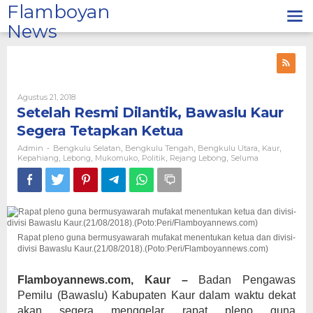
Lewati
Flamboyan
ke
News
konten
Oleh
Agustus 21, 2018
Admin
Setelah Resmi Dilantik, Bawaslu Kaur
Segera Tetapkan Ketua
Admin
Bengkulu Selatan
Bengkulu Tengah
Bengkulu Utara
Kaur
-
,
,
,
,
Kepahiang
Lebong
Mukomuko
Politik
Rejang Lebong
Seluma
,
,
,
,
,
Rapat pleno guna bermusyawarah mufakat menentukan ketua dan divisi-
divisi Bawaslu Kaur.(21/08/2018).(Poto:Peri/Flamboyannews.com)
Flamboyannews.com, Kaur –
Badan Pengawas
Pemilu (Bawaslu) Kabupaten Kaur dalam waktu dekat
akan segera menggelar rapat pleno guna