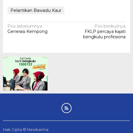
Pelantikan Bawaslu Kaur
Navigasi
Pos sebelumnya
Pos berikutnya
Generasi Kempong
FKLP percaya kajati
pos
bengkulu profesiona
Hak Cipta © Newkarma