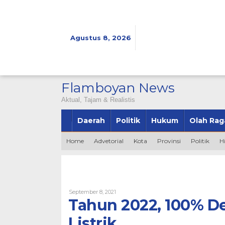
Lewati
ke
konten
Agustus 8, 2026
Flamboyan News
Aktual, Tajam & Realistis
Daerah
Politik
Hukum
Olah Rag
Home
Advetorial
Kota
Provinsi
Politik
H
Oleh
September 8, 2021
Bintang2345
Tahun 2022, 100% De
Listrik