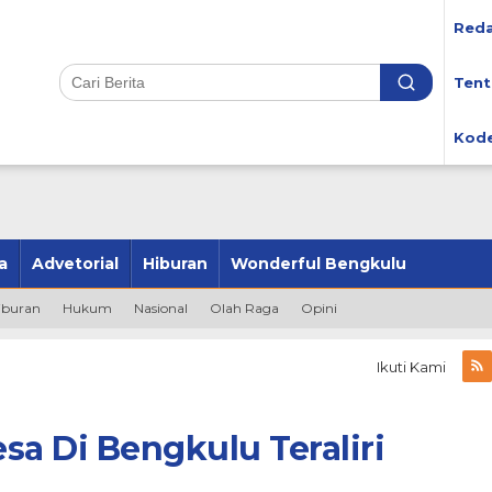
Reda
Tent
Kode
a
Advetorial
Hiburan
Wonderful Bengkulu
iburan
Hukum
Nasional
Olah Raga
Opini
Ikuti Kami
sa Di Bengkulu Teraliri