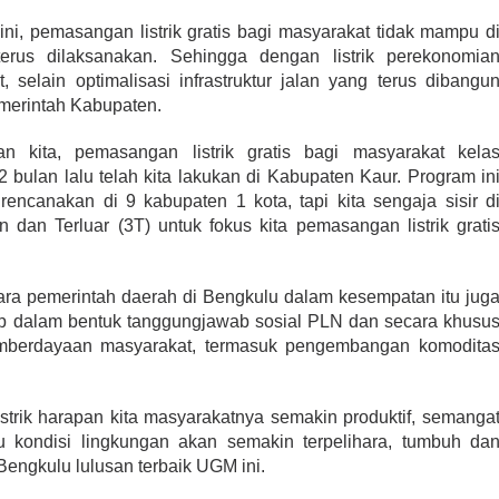
ni, pemasangan listrik gratis bagi masyarakat tidak mampu d
erus dilaksanakan. Sehingga dengan listrik perekonomia
 selain optimalisasi infrastruktur jalan yang terus dibangu
merintah Kabupaten.
 kita, pemasangan listrik gratis bagi masyarakat kela
bulan lalu telah kita lakukan di Kabupaten Kaur. Program in
encanakan di 9 kabupaten 1 kota, tapi kita sengaja sisir d
 dan Terluar (3T) untuk fokus kita pemasangan listrik grati
tara pemerintah daerah di Bengkulu dalam kesempatan itu jug
ap dalam bentuk tanggungjawab sosial PLN dan secara khusu
mberdayaan masyarakat, termasuk pengembangan komodita
listrik harapan kita masyarakatnya semakin produktif, semanga
u kondisi lingkungan akan semakin terpelihara, tumbuh da
engkulu lulusan terbaik UGM ini.