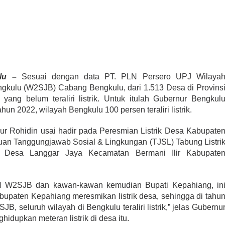
lu –
Sesuai dengan data PT. PLN Persero UPJ Wilaya
gkulu (W2SJB) Cabang Bengkulu, dari 1.513 Desa di Provins
ang belum teraliri listrik. Untuk itulah Gubernur Bengkul
un 2022, wilayah Bengkulu 100 persen teraliri listrik.
ur Rohidin usai hadir pada Peresmian Listrik Desa Kabupate
an Tanggungjawab Sosial & Lingkungan (TJSL) Tabung Listri
i Desa Langgar Jaya Kecamatan Bermani Ilir Kabupate
N W2SJB dan kawan-kawan kemudian Bupati Kepahiang, in
bupaten Kepahiang meresmikan listrik desa, sehingga di tahu
 seluruh wilayah di Bengkulu teraliri listrik,” jelas Gubernu
hidupkan meteran listrik di desa itu.