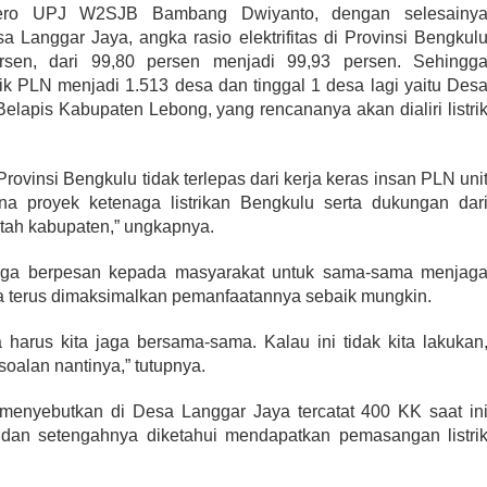
ero UPJ W2SJB Bambang Dwiyanto, dengan selesainy
a Langgar Jaya, angka rasio elektrifitas di Provinsi Bengkul
rsen, dari 99,80 persen menjadi 99,93 persen. Sehingg
ik PLN menjadi 1.513 desa dan tinggal 1 desa lagi yaitu Des
lapis Kabupaten Lebong, yang rencananya akan dialiri listri
Provinsi Bengkulu tidak terlepas dari kerja keras insan PLN uni
a proyek ketenaga listrikan Bengkulu serta dukungan dar
tah kabupaten,” ungkapnya.
uga berpesan kepada masyarakat untuk sama-sama menjag
bisa terus dimaksimalkan pemanfaatannya sebaik mungkin.
ga harus kita jaga bersama-sama. Kalau ini tidak kita lakukan
oalan nantinya,” tutupnya.
nyebutkan di Desa Langgar Jaya tercatat 400 KK saat in
 dan setengahnya diketahui mendapatkan pemasangan listri