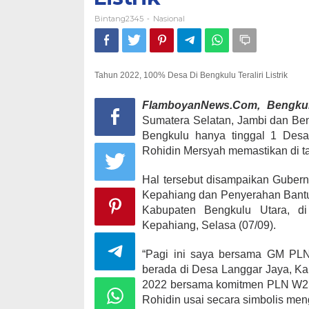
Bintang2345
Nasional
-
Tahun 2022, 100% Desa Di Bengkulu Teraliri Listrik
FlamboyanNews.Com, Bengku
Sumatera Selatan, Jambi dan Ben
Bengkulu hanya tinggal 1 Desa y
Rohidin Mersyah memastikan di tah
Hal tersebut disampaikan Gubern
Kepahiang dan Penyerahan Bantu
Kabupaten Bengkulu Utara, d
Kepahiang, Selasa (07/09).
“Pagi ini saya bersama GM PL
berada di Desa Langgar Jaya, Ka
2022 bersama komitmen PLN W2SJB,
Rohidin usai secara simbolis meng