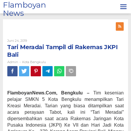
Lewati
Flamboyan
ke
News
konten
Oleh
Juni 24, 2019
Admin
Tari Meradai Tampil di Rakernas JKPI
Bali
Admin
Kota Bengkulu
-
FlamboyanNews.Com, Bengkulu –
Tim kesenian
pelajar SMKN 5 Kota Bengkulu menampilkan Tari
Kreasi Meradai. Tarian yang biasa ditampilkan saat
acara perayaan Tabot, kali ini “Tari Meradai”
dipersembahkan saat acara Rakernas Jaringan Kota
Pusaka Indonesia (JKPI) Ke VII dan Hari Jadi Kota