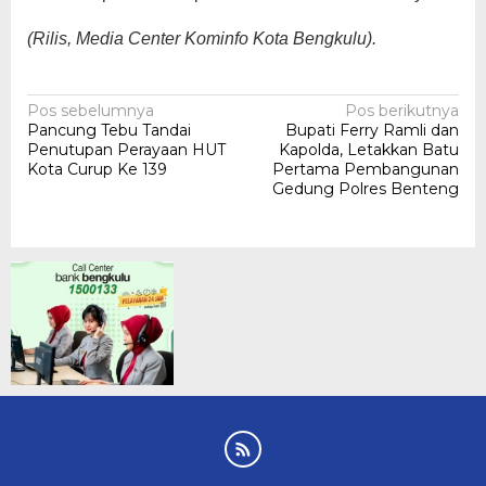
(Rilis, Media Center Kominfo Kota Bengkulu).
Navigasi
Pos sebelumnya
Pos berikutnya
Pancung Tebu Tandai
Bupati Ferry Ramli dan
pos
Penutupan Perayaan HUT
Kapolda, Letakkan Batu
Kota Curup Ke 139
Pertama Pembangunan
Gedung Polres Benteng