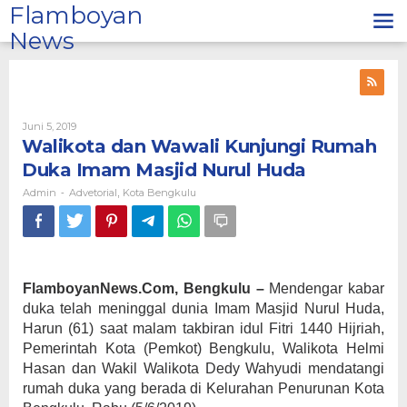
Lewati
Flamboyan
ke
News
konten
Oleh
Juni 5, 2019
Admin
Walikota dan Wawali Kunjungi Rumah
Duka Imam Masjid Nurul Huda
Admin
Advetorial
Kota Bengkulu
-
,
FlamboyanNews.Com, Bengkulu –
Mendengar kabar
duka telah meninggal dunia Imam Masjid Nurul Huda,
Harun (61) saat malam takbiran idul Fitri 1440 Hijriah,
Pemerintah Kota (Pemkot) Bengkulu, Walikota Helmi
Hasan dan Wakil Walikota Dedy Wahyudi mendatangi
rumah duka yang berada di Kelurahan Penurunan Kota