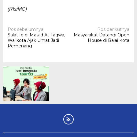
(Rls/MC)
Navigasi
Pos sebelumnya
Pos berikutnya
Salat Id di Masjid At Taqwa,
Masyarakat Datangi Open
pos
Walikota Ajak Umat Jadi
House di Balai Kota
Pemenang