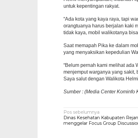
untuk kepentingan rakyat.
“Ada kota yang kaya raya, tapi w
orangtuanya harus berjalan kaki
tidak kaya, mobil walikotanya bis
Saat memapah Pika ke dalam mobi
yang menyaksikan kepedulian Wali
“Belum pernah kami melihat ada W
menjemput warganya yang sakit, 
Saya salut dengan Walikota Helmi
Sumber : (Media Center Kominfo 
Navigasi
Pos sebelumnya
Dinas Kesehatan Kabupaten Reja
pos
menggelar Focus Group Discussio