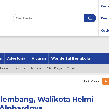
Reda
Tent
Kode
a
Advetorial
Hiburan
Wonderful Bengkulu
iburan
Hukum
Nasional
Olah Raga
Opini
Ikuti Kami
alembang, Walikota Helmi
 Alphardnya