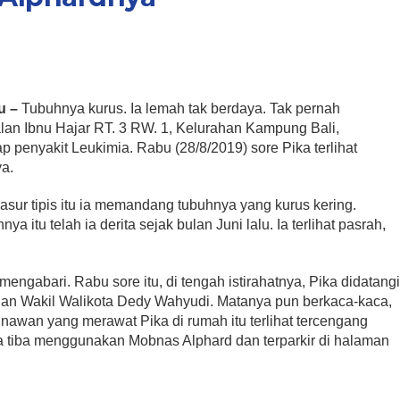
u –
Tubuhnya kurus. Ia lemah tak berdaya. Tak pernah
alan Ibnu Hajar RT. 3 RW. 1, Kelurahan Kampung Bali,
penyakit Leukimia. Rabu (28/8/2019) sore Pika terlihat
ya.
asur tipis itu ia memandang tubuhnya yang kurus kering.
ya itu telah ia derita sejak b
ulan Juni lalu. Ia terlihat pasrah,
mengabari. Rabu sore itu, di tengah istirahatnya, Pika didatang
an Wakil Walikota Dedy Wahyudi. Matanya pun berkaca-kaca,
nawan yang merawat Pika di rumah itu terlihat tercengang
ta tiba menggunakan Mobnas Alphard dan terparkir di halaman