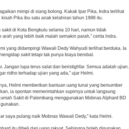
aikan mimpi di siang bolong. Kakak Ipar Pika, Indra terlihat
 kisah Pika ibu satu anak kelahiran tahun 1988 itu.
 sakit di Kota Bengkulu selama 10 hari, namun tidak
rah yang lebih baik malah semakin parah,” cerita Indra.
lmi yang didampingi Wawali Dedy Wahyudi terlihat berduka. Ia
engidap sakit tetapi tak punya biaya berobat.
. Jangan lupa terus salat dan beristighfar. Semua adalah ujian.
r ridho terhadap ujian yang ada,” ujar Helmi.
nnya, Helmi memberikan bantuan uang tunai yang bersumber
an, ia spontan memerintahkan supirnya untuk langsung
Rumah Sakit di Palembang menggunakan Mobnas Alphard BD
i gunakan.
iar saya pulang naik Mobnas Wawali Dedy,” kata Helmi.
rd itu dibeli dari uang rakyat. Sehingga boleh digunakan