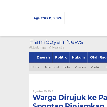
Lewati
ke
konten
Agustus 8, 2026
Flamboyan News
Aktual, Tajam & Realistis
Daerah
Politik
Hukum
Olah Rag
Home
Advetorial
Kota
Provinsi
Politik
H
Oleh
Agustus 29, 2019
Bintang2345
Warga Dirujuk ke P
Spontan Pinjamkan