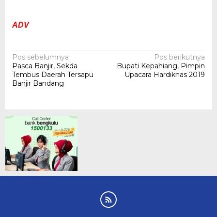
ADV
Navigasi
Pos sebelumnya
Pos berikutnya
Pasca Banjir, Sekda
Bupati Kepahiang, Pimpin
pos
Tembus Daerah Tersapu
Upacara Hardiknas 2019
Banjir Bandang