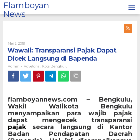
Lewati
Flamboyan
ke
News
konten
Oleh
Mei 2, 2019
Admin
Wawali: Transparansi Pajak Dapat
Dicek Langsung di Bapenda
Admin
Advetorial
Kota Bengkulu
-
,
flamboyannews.com – Bengkulu,
Wakil Walikota Bengkulu
menyampaikan para wajib pajak
dapat mengecek transparansi
pajak
secara langsung di Kantor
Badan Pendapatan Daerah