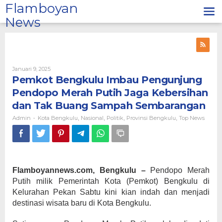
Lewati
Flamboyan
ke
News
konten
Oleh
Januari 9, 2025
Admin
Pemkot Bengkulu Imbau Pengunjung
Pendopo Merah Putih Jaga Kebersihan
dan Tak Buang Sampah Sembarangan
Admin
Kota Bengkulu
Nasional
Politik
Provinsi Bengkulu
Top News
-
,
,
,
,
Flamboyannews.com, Bengkulu –
Pendopo Merah
Putih milik Pemerintah Kota (Pemkot) Bengkulu di
Kelurahan Pekan Sabtu kini kian indah dan menjadi
destinasi wisata baru di Kota Bengkulu.