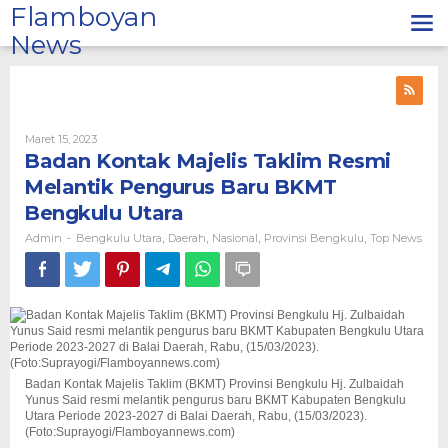
Lewati
Flamboyan
ke
News
konten
Oleh
Maret 15, 2023
Admin
Badan Kontak Majelis Taklim Resmi
Melantik Pengurus Baru BKMT
Bengkulu Utara
Admin
Bengkulu Utara
Daerah
Nasional
Provinsi Bengkulu
Top News
-
,
,
,
,
Badan Kontak Majelis Taklim (BKMT) Provinsi Bengkulu Hj. Zulbaidah
Yunus Said resmi melantik pengurus baru BKMT Kabupaten Bengkulu
Utara Periode 2023-2027 di Balai Daerah, Rabu, (15/03/2023).
(Foto:Suprayogi/Flamboyannews.com)