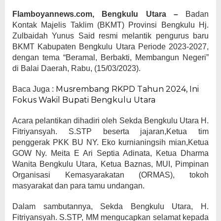
Flamboyannews.com, Bengkulu Utara –
Badan
Kontak Majelis Taklim (BKMT) Provinsi Bengkulu Hj.
Zulbaidah Yunus Said resmi melantik pengurus baru
BKMT Kabupaten Bengkulu Utara Periode 2023-2027,
dengan tema “Beramal, Berbakti, Membangun Negeri”
di Balai Daerah, Rabu, (15/03/2023).
Musrembang RKPD Tahun 2024, Ini
Baca Juga :
Fokus Wakil Bupati Bengkulu Utara
Acara pelantikan dihadiri oleh Sekda Bengkulu Utara H.
Fitriyansyah. S.STP beserta jajaran,Ketua tim
penggerak PKK BU NY. Eko kurnianingsih mian,Ketua
GOW Ny. Meita E Ari Septia Adinata, Ketua Dharma
Wanita Bengkulu Utara, Ketua Baznas, MUI, Pimpinan
Organisasi Kemasyarakatan (ORMAS), tokoh
masyarakat dan para tamu undangan.
Dalam sambutannya, Sekda Bengkulu Utara, H.
Fitriyansyah. S.STP, MM mengucapkan selamat kepada