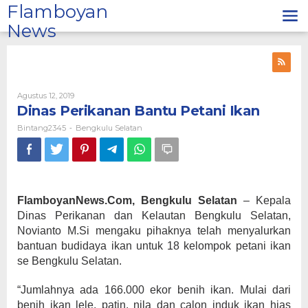
Lewati
Flamboyan
ke
News
konten
Oleh
Agustus 12, 2019
Bintang2345
Dinas Perikanan Bantu Petani Ikan
Bintang2345
Bengkulu Selatan
-
FlamboyanNews.Com, Bengkulu Selatan
– Kepala
Dinas Perikanan dan Kelautan Bengkulu Selatan,
Novianto M.Si mengaku pihaknya telah menyalurkan
bantuan budidaya ikan untuk 18 kelompok petani ikan
se Bengkulu Selatan.
“Jumlahnya ada 166.000 ekor benih ikan. Mulai dari
benih ikan lele, patin, nila dan calon induk ikan hias