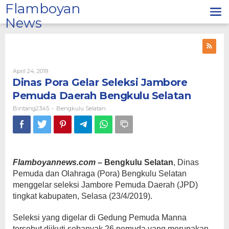
Lewati
Flamboyan
ke
News
konten
Oleh
April 24, 2019
Bintang2345
Dinas Pora Gelar Seleksi Jambore
Pemuda Daerah Bengkulu Selatan
Bintang2345
Bengkulu Selatan
-
Flamboyannews.com
– Bengkulu Selatan
, Dinas
Pemuda dan Olahraga (Pora) Bengkulu Selatan
menggelar seleksi Jambore Pemuda Daerah (JPD)
tingkat kabupaten, Selasa (23/4/2019).
Seleksi yang digelar di Gedung Pemuda Manna
tersebut diikuti sebanyak 26 pemuda yang merupakan