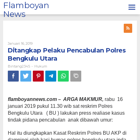
Lewati
Flamboyan
ke
News
konten
Oleh
Januari 16, 2019
Bintang2345
Ditangkap Pelaku Pencabulan Polres
Bengkulu Utara
Bintang2345
Hukum
-
flamboyannews.com – ARGA MAKMUR,
rabu 16
januari 2019 pukul 11.30 wib sat reskrim Polres
Bengkulu Utara ( BU ) lakukan press realiase kasus
tindak pidana pencabulan anak dibawah umur:
Hal itu diungkapkan Kasat Reskrim Polres BU AKP di
dampingi oleh kasi humas polres bengkulu utara ipda