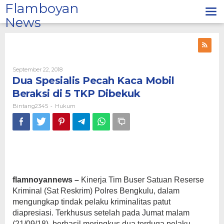
Lewati
Flamboyan
ke
News
konten
Oleh
September 22, 2018
Bintang2345
Dua Spesialis Pecah Kaca Mobil
Beraksi di 5 TKP Dibekuk
Bintang2345
Hukum
-
flamnoyannews –
Kinerja Tim Buser Satuan Reserse
Kriminal (Sat Reskrim) Polres Bengkulu, dalam
mengungkap tindak pelaku kriminalitas patut
diapresiasi. Terkhusus setelah pada Jumat malam
(21/09/18), berhasil meringkus dua terduga pelaku