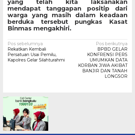
yang telah kita laksanakan
mendapat tanggapan positip dari
warga yang masih dalam keadaan
berduka tersebut pungkas Kasat
Binmas mengakhiri.
Navigasi
Pos sebelumnya
Pos berikutnya
Rekatkan Kembali
BPBD GELAR
pos
Persatuan Usai Pemilu,
KONFRENSI PERS
Kapolres Gelar Silahturahmi
UMUMKAN DATA
KORBAN JIWA AKIBAT
BANJIR DAN TANAH
LONGSOR