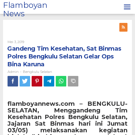
Lewati
Flamboyan
ke
News
konten
Oleh
Mei 3, 2019
Admin
Gandeng Tim Kesehatan, Sat Binmas
Polres Bengkulu Selatan Gelar Ops
Bina Karuna
Admin
Bengkulu Selatan
-
flamboyannews.com – BENGKULU-
SELATAN,
Menggandeng Tim
Kesehatan Polres Bengkulu Selatan,
Jajaran Sat Binmas hari ini Jumat
03/05) melaksanakan kegiatan