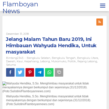
Lewati
Flamboyan
ke
News
konten
Oleh
Desember 31, 2018
Bintang2345
Jelang Malam Tahun Baru 2019, Ini
Himbauan Wahyuda Hendika, Untuk
masyarakat
Bintang2345
Bengkulu Selatan
Bengkulu Tengah
Bengkulu Utara
-
,
,
,
Daerah
Kaur
Kepahiang
Lebong
Mukomuko
Politik
Rejang Lebong
,
,
,
,
,
,
,
Seluma
Wahyuda Hendika, S.So. Menghimbau masyarakat untuk tidak
merayakannya dengan berkumpul dan sejenisnya.(31/12/2018).
(Poto:Sulistini/Flamboyannews.com)