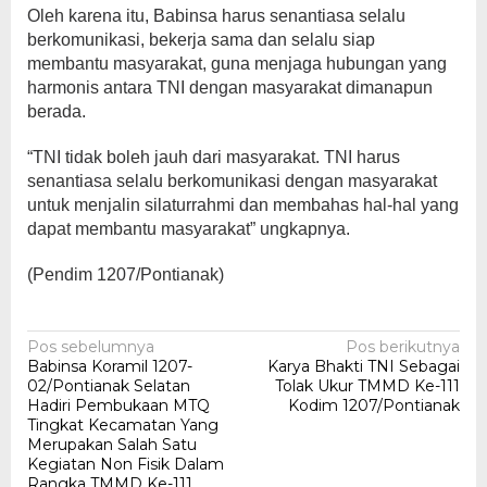
Oleh karena itu, Babinsa harus senantiasa selalu
berkomunikasi, bekerja sama dan selalu siap
membantu masyarakat, guna menjaga hubungan yang
harmonis antara TNI dengan masyarakat dimanapun
berada.
“TNI tidak boleh jauh dari masyarakat. TNI harus
senantiasa selalu berkomunikasi dengan masyarakat
untuk menjalin silaturrahmi dan membahas hal-hal yang
dapat membantu masyarakat” ungkapnya.
(Pendim 1207/Pontianak)
Navigasi
Pos sebelumnya
Pos berikutnya
Babinsa Koramil 1207-
Karya Bhakti TNI Sebagai
pos
02/Pontianak Selatan
Tolak Ukur TMMD Ke-111
Hadiri Pembukaan MTQ
Kodim 1207/Pontianak
Tingkat Kecamatan Yang
Merupakan Salah Satu
Kegiatan Non Fisik Dalam
Rangka TMMD Ke-111