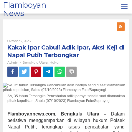
Lewati
Flamboyan
ke
News
konten
Oleh
Oktober 7, 2023
Admin
Kakak Ipar Cabuli Adik Ipar, Aksi Keji di
Napal Putih Terbongkar
Admin
Bengkulu Utara
Hukum
-
,
SA, 35 tahun Tersangka Pencabulan adik iparnya sendiri saat diamankan
pihak kepolisian, Sabtu (07/10/2023).Flamboyan Foto/Suprayogi
Flamboyannews.com, Bengkulu Utara –
Dalam
peristiwa menggemparkan di wilayah hukum Polsek
Napal Putih, terungkap kasus pencabulan yang