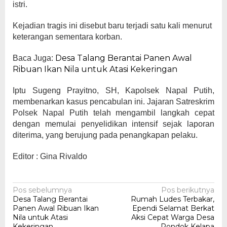
istri.
Kejadian tragis ini disebut baru terjadi satu kali menurut
keterangan sementara korban.
Desa Talang Berantai Panen Awal
Baca Juga:
Ribuan Ikan Nila untuk Atasi Kekeringan
Iptu Sugeng Prayitno, SH, Kapolsek Napal Putih,
membenarkan kasus pencabulan ini. Jajaran Satreskrim
Polsek Napal Putih telah mengambil langkah cepat
dengan memulai penyelidikan intensif sejak laporan
diterima, yang berujung pada penangkapan pelaku.
Editor : Gina Rivaldo
Navigasi
Pos sebelumnya
Pos berikutnya
Desa Talang Berantai
Rumah Ludes Terbakar,
pos
Panen Awal Ribuan Ikan
Ependi Selamat Berkat
Nila untuk Atasi
Aksi Cepat Warga Desa
Kekeringan
Pondok Kelapa