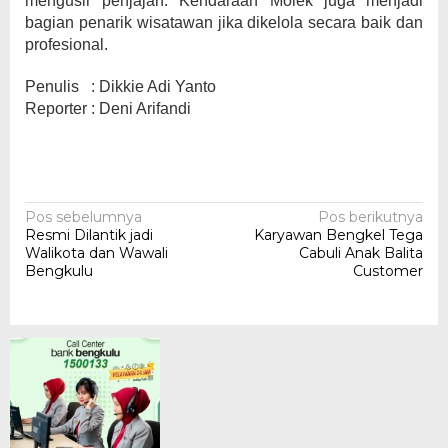
mengusir penjajah. Kendaraan Molek juga menjadi
bagian penarik wisatawan jika dikelola secara baik dan
profesional.
Penulis : Dikkie Adi Yanto
Reporter : Deni Arifandi
Navigasi
Pos sebelumnya
Pos berikutnya
Resmi Dilantik jadi
Karyawan Bengkel Tega
pos
Walikota dan Wawali
Cabuli Anak Balita
Bengkulu
Customer