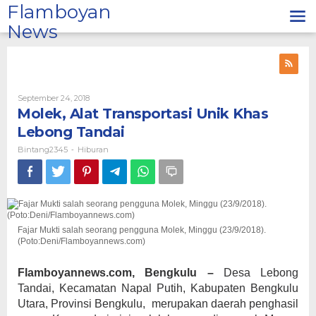
Lewati
Flamboyan
ke
News
konten
Oleh
September 24, 2018
Bintang2345
Molek, Alat Transportasi Unik Khas
Lebong Tandai
Bintang2345
Hiburan
-
Fajar Mukti salah seorang pengguna Molek, Minggu (23/9/2018).
(Poto:Deni/Flamboyannews.com)
Flamboyannews.com, Bengkulu –
Desa Lebong
Tandai, Kecamatan Napal Putih, Kabupaten Bengkulu
Utara, Provinsi Bengkulu, merupakan daerah penghasil