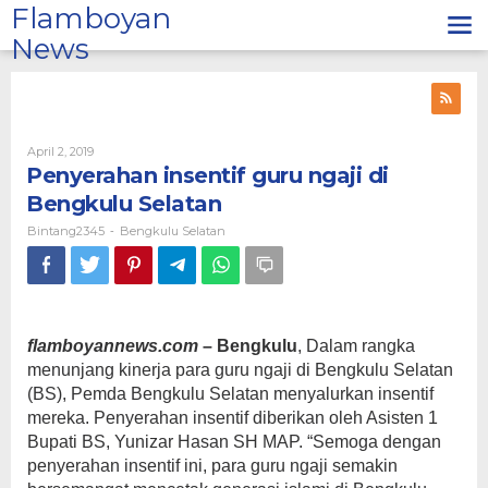
Lewati
Flamboyan
ke
News
konten
Oleh
April 2, 2019
Bintang2345
Penyerahan insentif guru ngaji di
Bengkulu Selatan
Bintang2345
Bengkulu Selatan
-
flamboyannews.com
– Bengkulu
, Dalam rangka
menunjang kinerja para guru ngaji di Bengkulu Selatan
(BS), Pemda Bengkulu Selatan menyalurkan insentif
mereka. Penyerahan insentif diberikan oleh Asisten 1
Bupati BS, Yunizar Hasan SH MAP. “Semoga dengan
penyerahan insentif ini, para guru ngaji semakin