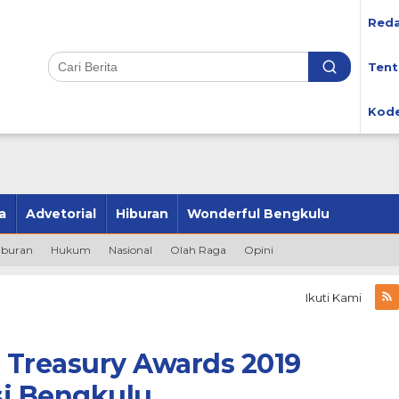
Reda
Tent
Kode
a
Advetorial
Hiburan
Wonderful Bengkulu
iburan
Hukum
Nasional
Olah Raga
Opini
Ikuti Kami
 Treasury Awards 2019
si Bengkulu