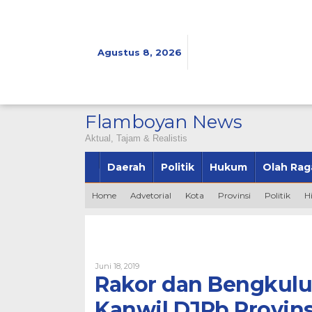
Lewati
ke
konten
Agustus 8, 2026
Flamboyan News
Aktual, Tajam & Realistis
Daerah
Politik
Hukum
Olah Rag
Home
Advetorial
Kota
Provinsi
Politik
H
Oleh
Juni 18, 2019
Admin
Rakor dan Bengkulu
Kanwil DJPb Provin