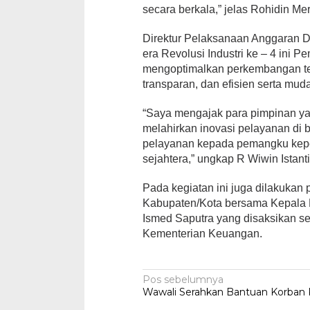
secara berkala,” jelas Rohidin Me
Direktur Pelaksanaan Anggaran D
era Revolusi Industri ke – 4 ini 
mengoptimalkan perkembangan te
transparan, dan efisien serta mud
“Saya mengajak para pimpinan yang
melahirkan inovasi pelayanan di
pelayanan kepada pemangku kep
sejahtera,” ungkap R Wiwin Istanti
Pada kegiatan ini juga dilakukan
Kabupaten/Kota bersama Kepala K
Ismed Saputra yang disaksikan s
Kementerian Keuangan.
Navigasi
Pos sebelumnya
Wawali Serahkan Bantuan Korban
pos