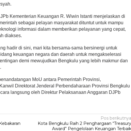
rsyah.
JPb Kementerian Keuangan R. Wiwin Istanti menjelaskan di
Pemerintah sebagai pelayan masyarakat dituntut untuk mampu
knologi informasi dalam memberikan pelayanan yang cepat,
ah diakses.
 hadir di sini, mari kita bersama-sama bersinergi untuk
 bidang keuangan negara dan daerah untuk mengakselerasi
entingan demi mewujudkan Bengkulu yang lebih makmur dan
.
 penandatangan MoU antara Pemerintah Provinsi,
anwil Direktorat Jenderal Perbendaharaan Provinsi Bengkulu
ecara langsung oleh Direktur Pelaksanaan Anggaran DJPb
Pos berikutny
 Kebakaran
Kota Bengkulu Raih 2 Penghargaan “Treasur
Award” Pengelolaan Keuangan Terbai