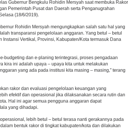
 jelas Gubernur Bengkulu Rohidin Mersyah saat membuka Rako
gan Pemerintah Pusat dan Daerah serta Penganugrahan
Selasa (18/6/2019).
Gubernur Rohidin Mersyah mengungkapkan salah satu hal yang
adalah transparansi pengelolaan anggaran. Yang betul – betul
n Instansi Vertikal, Provinsi, Kabupaten/Kota termasuk Dana
e-budgeting dan e-planing terintegrasi, proses pengadaan
a kira ini adalah upaya – upaya kita untuk melakukan
ggaran yang ada pada institusi kita masing – masing,” terang
kan rakor dan evaluasi pengelolaan keuangan yang
ebih efektif dan operasional jika dilaksanakan secara rutin dan
Kota. Hal ini agar semua pengguna anggaran dapat
ala yang dihadapi.
h operasional, lebih betul – betul terasa nanti gerakannya pada
i dalam bentuk rakor di tingkat kabupaten/kota dan dilakukan