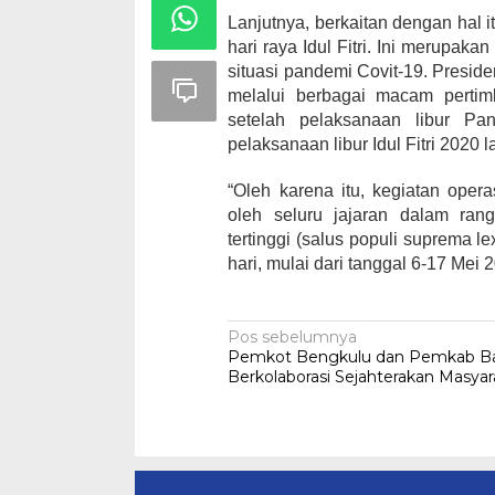
Lanjutnya, berkaitan dengan hal 
hari raya Idul Fitri. Ini merupa
situasi pandemi Covit-19. Presi
melalui berbagai macam pertim
setelah pelaksanaan libur Pa
pelaksanaan libur Idul Fitri 2020 l
“Oleh karena itu, kegiatan ope
oleh seluru jajaran dalam ra
tertinggi (salus populi suprema l
hari, mulai dari tanggal 6-17 Mei
Navigasi
Pos sebelumnya
Pemkot Bengkulu dan Pemkab B
pos
Berkolaborasi Sejahterakan Masyar