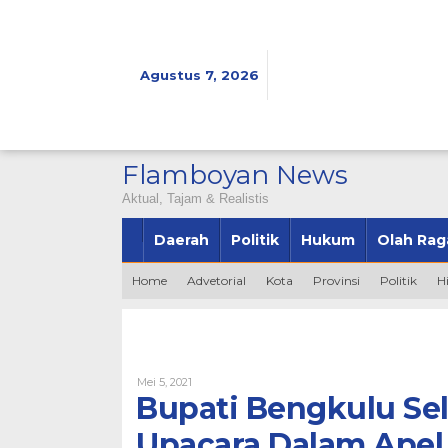
Lewati
ke
konten
Agustus 7, 2026
Flamboyan News
Aktual, Tajam & Realistis
Daerah
Politik
Hukum
Olah Rag
Home
Advetorial
Kota
Provinsi
Politik
H
Oleh
Mei 5, 2021
Admin
Bupati Bengkulu Sel
Upacara Dalam Apel 