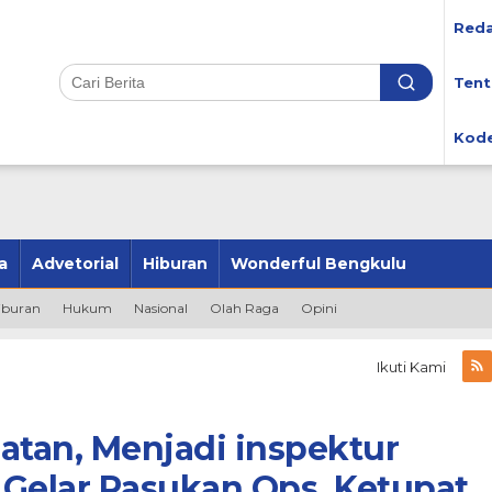
Reda
Tent
Kode
a
Advetorial
Hiburan
Wonderful Bengkulu
iburan
Hukum
Nasional
Olah Raga
Opini
Ikuti Kami
atan, Menjadi inspektur
Gelar Pasukan Ops. Ketupat