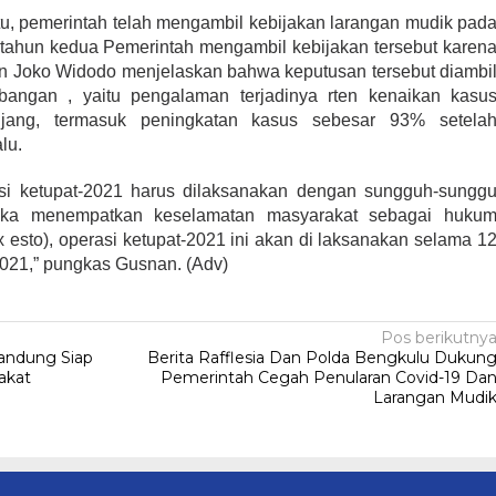
itu, pemerintah telah mengambil kebijakan larangan mudik pad
kan tahun kedua Pemerintah mengambil kebijakan tersebut karen
den Joko Widodo menjelaskan bahwa keputusan tersebut diambi
bangan , yaitu pengalaman terjadinya rten kenaikan kasu
njang, termasuk peningkatan kasus sebesar 93% setela
alu.
rasi ketupat-2021 harus dilaksanakan dengan sungguh-sungg
ngka menempatkan keselamatan masyarakat sebagai huku
ex esto), operasi ketupat-2021 ini akan di laksanakan selama 1
 2021,” pungkas Gusnan. (Adv)
Pos berikutny
andung Siap
Berita Rafflesia Dan Polda Bengkulu Dukun
akat
Pemerintah Cegah Penularan Covid-19 Da
Larangan Mudi