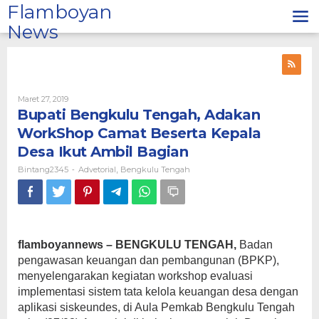
Lewati
Flamboyan
ke
News
konten
Oleh
Maret 27, 2019
Bintang2345
Bupati Bengkulu Tengah, Adakan
WorkShop Camat Beserta Kepala
Desa Ikut Ambil Bagian
Bintang2345
Advetorial
Bengkulu Tengah
-
,
flamboyannews – BENGKULU TENGAH,
Badan
pengawasan keuangan dan pembangunan (BPKP),
menyelengarakan kegiatan workshop evaluasi
implementasi sistem tata kelola keuangan desa dengan
aplikasi siskeundes, di Aula Pemkab Bengkulu Tengah