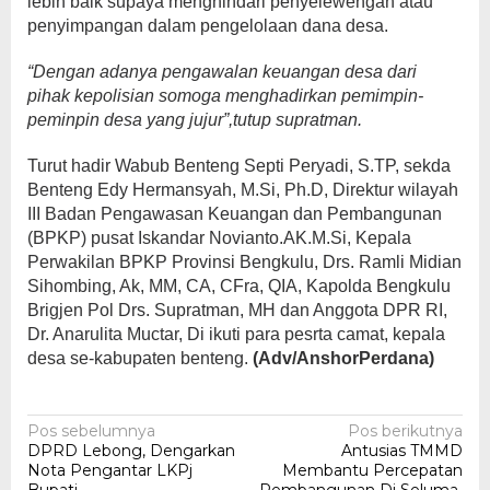
lebih baik supaya menghindari penyelewengan atau
penyimpangan dalam pengelolaan dana desa.
“Dengan adanya pengawalan keuangan desa dari
pihak kepolisian somoga menghadirkan pemimpin-
peminpin desa yang jujur”,tutup supratman
.
Turut hadir Wabub Benteng Septi Peryadi, S.TP, sekda
Benteng Edy Hermansyah, M.Si, Ph.D, Direktur wilayah
III Badan Pengawasan Keuangan dan Pembangunan
(BPKP) pusat Iskandar Novianto.AK.M.Si, Kepala
Perwakilan BPKP Provinsi Bengkulu, Drs. Ramli Midian
Sihombing, Ak, MM, CA, CFra, QIA, Kapolda Bengkulu
Brigjen Pol Drs. Supratman, MH dan Anggota DPR RI,
Dr. Anarulita Muctar, Di ikuti para pesrta camat, kepala
desa se-kabupaten benteng.
(Adv/AnshorPerdana)
Navigasi
Pos sebelumnya
Pos berikutnya
DPRD Lebong, Dengarkan
Antusias TMMD
pos
Nota Pengantar LKPj
Membantu Percepatan