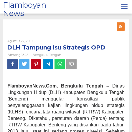
Lewati
Flamboyan
ke
News
konten
Oleh
Agustus 22, 2019
Bintang2345
DLH Tampung Isu Strategis OPD
Bintang2345
Bengkulu Tengah
-
FlamboyanNews.Com, Bengkulu Tengah –
Dinas
Lingkungan Hidup (DLH) Kabupaten Bengkulu Tengah
(Benteng) menggelar konsultasi publik
penyelenggaraan kajian lingkungan hidup strategis
(KLHS) rencana tata ruang wilayah (RTRW) Kabupaten
Benteng. Diketahui, peraturan daerah (Perda) tentang
RTRW Kabupaten Benteng yang disahkan pada tahun
2013 lalu, saat ini sedang proses direvisi. Sebelum